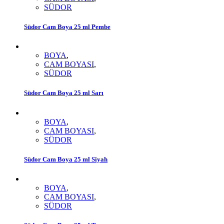
SÜDOR
Südor Cam Boya 25 ml Pembe
BOYA
,
CAM BOYASI
,
SÜDOR
Südor Cam Boya 25 ml Sarı
BOYA
,
CAM BOYASI
,
SÜDOR
Südor Cam Boya 25 ml Siyah
BOYA
,
CAM BOYASI
,
SÜDOR