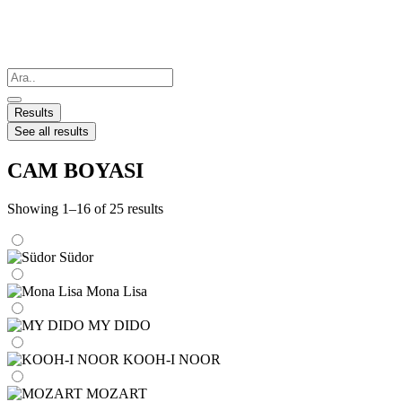
Results
See all results
CAM BOYASI
Showing 1–16 of 25 results
Südor
Mona Lisa
MY DIDO
KOOH-I NOOR
MOZART