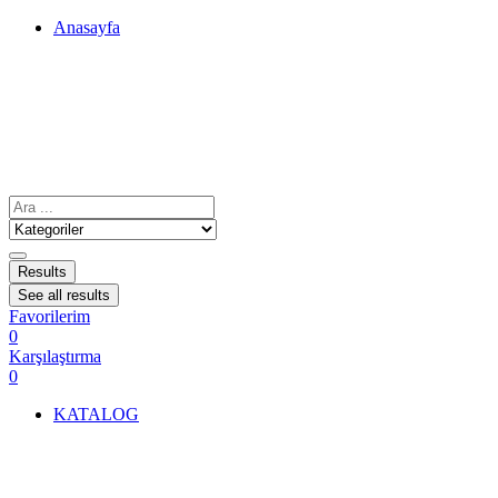
Anasayfa
Results
See all results
Favorilerim
0
Karşılaştırma
0
KATALOG