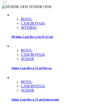
SÜDOR OFIS
BOYA
,
CAM BOYASI
,
MYDİDO
Mydido Cam Boya Set 6×22 ml
BOYA
,
CAM BOYASI
,
SÜDOR
Südor Cam Boya 25 ml Beyaz
BOYA
,
CAM BOYASI
,
SÜDOR
Südor Cam Boya 25 ml Kahverengi