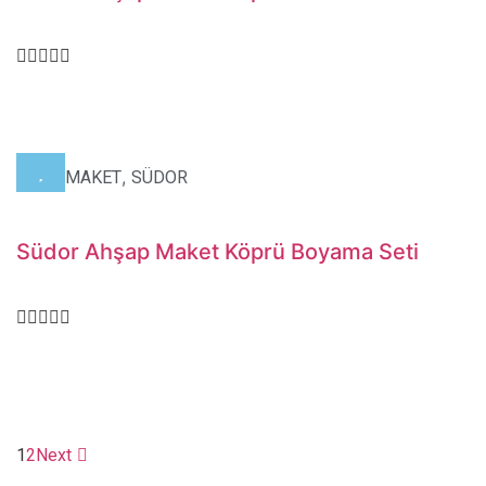
,
,
HOBİ
MAKET
SÜDOR
Südor Ahşap Maket Köprü Boyama Seti
1
2
Next