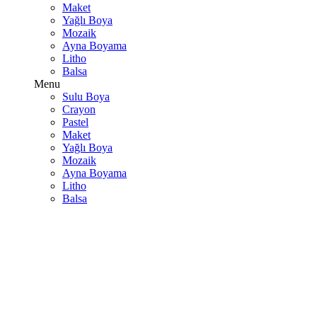
Maket
Yağlı Boya
Mozaik
Ayna Boyama
Litho
Balsa
Menu
Sulu Boya
Crayon
Pastel
Maket
Yağlı Boya
Mozaik
Ayna Boyama
Litho
Balsa