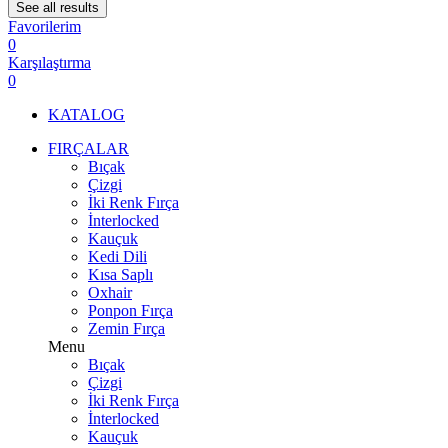
See all results
Favorilerim
0
Karşılaştırma
0
KATALOG
FIRÇALAR
Bıçak
Çizgi
İki Renk Fırça
İnterlocked
Kauçuk
Kedi Dili
Kısa Saplı
Oxhair
Ponpon Fırça
Zemin Fırça
Menu
Bıçak
Çizgi
İki Renk Fırça
İnterlocked
Kauçuk