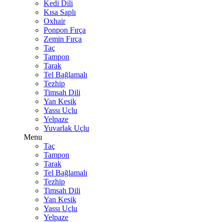
Kedi Dili
Kısa Saplı
Oxhair
Ponpon Fırça
Zemin Fırça
Taç
Tampon
Tarak
Tel Bağlamalı
Tezhip
Timsah Dili
Yan Kesik
Yassı Uçlu
Yelpaze
Yuvarlak Uçlu
Menu
Taç
Tampon
Tarak
Tel Bağlamalı
Tezhip
Timsah Dili
Yan Kesik
Yassı Uçlu
Yelpaze