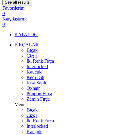
See all results
Favorilerim
0
Karşılaştırma
0
KATALOG
FIRÇALAR
Bıçak
Çizgi
İki Renk Fırça
İnterlocked
Kauçuk
Kedi Dili
Kısa Saplı
Oxhair
Ponpon Fırça
Zemin Fırça
Menu
Bıçak
Çizgi
İki Renk Fırça
İnterlocked
Kauçuk