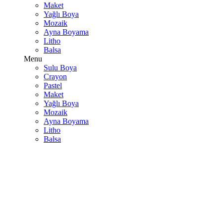
Maket
Yağlı Boya
Mozaik
Ayna Boyama
Litho
Balsa
Menu
Sulu Boya
Crayon
Pastel
Maket
Yağlı Boya
Mozaik
Ayna Boyama
Litho
Balsa