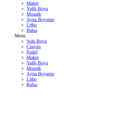
Maket
Yağlı Boya
Mozaik
Ayna Boyama
Litho
Balsa
Menu
Sulu Boya
Crayon
Pastel
Maket
Yağlı Boya
Mozaik
Ayna Boyama
Litho
Balsa