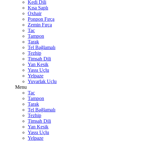
Kedi Dili
Kısa Saplı
Oxhair
Ponpon Fırça
Zemin Fırça
Taç
Tampon
Tarak
Tel Bağlamalı
Tezhip
Timsah Dili
Yan Kesik
Yassı Uçlu
Yelpaze
Yuvarlak Uçlu
Menu
Taç
Tampon
Tarak
Tel Bağlamalı
Tezhip
Timsah Dili
Yan Kesik
Yassı Uçlu
Yelpaze