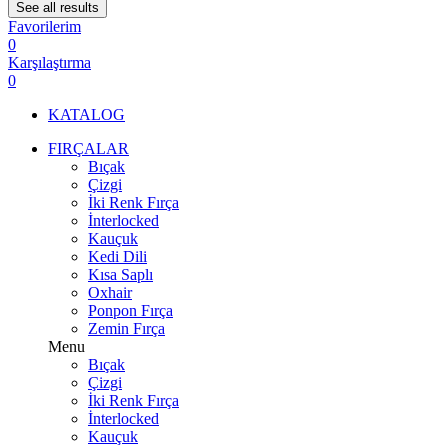
See all results
Favorilerim
0
Karşılaştırma
0
KATALOG
FIRÇALAR
Bıçak
Çizgi
İki Renk Fırça
İnterlocked
Kauçuk
Kedi Dili
Kısa Saplı
Oxhair
Ponpon Fırça
Zemin Fırça
Menu
Bıçak
Çizgi
İki Renk Fırça
İnterlocked
Kauçuk