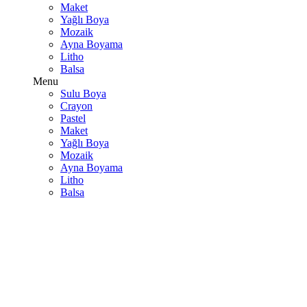
Maket
Yağlı Boya
Mozaik
Ayna Boyama
Litho
Balsa
Menu
Sulu Boya
Crayon
Pastel
Maket
Yağlı Boya
Mozaik
Ayna Boyama
Litho
Balsa