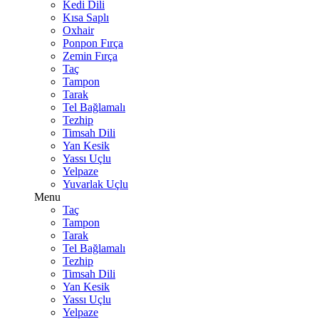
Kedi Dili
Kısa Saplı
Oxhair
Ponpon Fırça
Zemin Fırça
Taç
Tampon
Tarak
Tel Bağlamalı
Tezhip
Timsah Dili
Yan Kesik
Yassı Uçlu
Yelpaze
Yuvarlak Uçlu
Menu
Taç
Tampon
Tarak
Tel Bağlamalı
Tezhip
Timsah Dili
Yan Kesik
Yassı Uçlu
Yelpaze