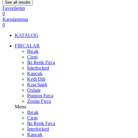
See all results
Favorilerim
0
Karşılaştırma
0
KATALOG
FIRÇALAR
Bıçak
Çizgi
İki Renk Fırça
İnterlocked
Kauçuk
Kedi Dili
Kısa Saplı
Oxhair
Ponpon Fırça
Zemin Fırça
Menu
Bıçak
Çizgi
İki Renk Fırça
İnterlocked
Kauçuk