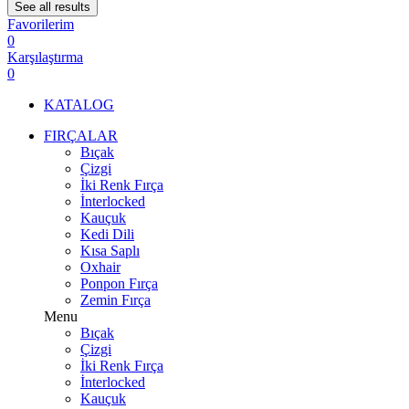
See all results
Favorilerim
0
Karşılaştırma
0
KATALOG
FIRÇALAR
Bıçak
Çizgi
İki Renk Fırça
İnterlocked
Kauçuk
Kedi Dili
Kısa Saplı
Oxhair
Ponpon Fırça
Zemin Fırça
Menu
Bıçak
Çizgi
İki Renk Fırça
İnterlocked
Kauçuk