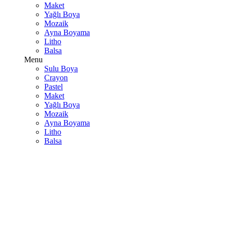
Maket
Yağlı Boya
Mozaik
Ayna Boyama
Litho
Balsa
Menu
Sulu Boya
Crayon
Pastel
Maket
Yağlı Boya
Mozaik
Ayna Boyama
Litho
Balsa