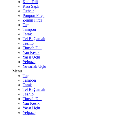
Kedi Dili
Kısa Saplı
Oxhair
Ponpon Fırça
Zemin Fırça
Taç
Tampon
Tarak
Tel Bağlamalı
Tezhip
Timsah Dili
Yan Kesik
Yassı Uçlu
Yelpaze
Yuvarlak Uçlu
Menu
Taç
Tampon
Tarak
Tel Bağlamalı
Tezhip
Timsah Dili
Yan Kesik
Yassı Uçlu
Yelpaze