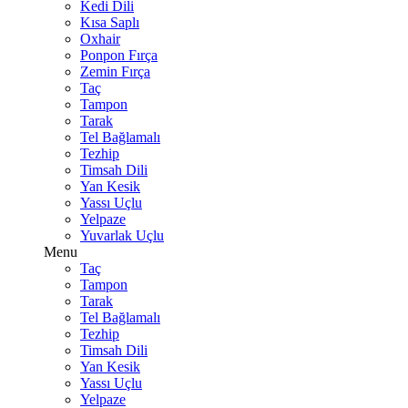
Kedi Dili
Kısa Saplı
Oxhair
Ponpon Fırça
Zemin Fırça
Taç
Tampon
Tarak
Tel Bağlamalı
Tezhip
Timsah Dili
Yan Kesik
Yassı Uçlu
Yelpaze
Yuvarlak Uçlu
Menu
Taç
Tampon
Tarak
Tel Bağlamalı
Tezhip
Timsah Dili
Yan Kesik
Yassı Uçlu
Yelpaze