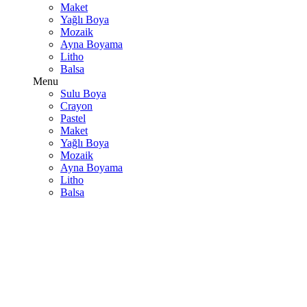
Maket
Yağlı Boya
Mozaik
Ayna Boyama
Litho
Balsa
Menu
Sulu Boya
Crayon
Pastel
Maket
Yağlı Boya
Mozaik
Ayna Boyama
Litho
Balsa