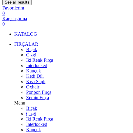
See all results
Favorilerim
0
Karşılaştırma
0
KATALOG
FIRÇALAR
Bıçak
Çizgi
İki Renk Fırça
İnterlocked
Kauçuk
Kedi Dili
Kısa Saplı
Oxhair
Ponpon Fırça
Zemin Fırça
Menu
Bıçak
Çizgi
İki Renk Fırça
İnterlocked
Kauçuk