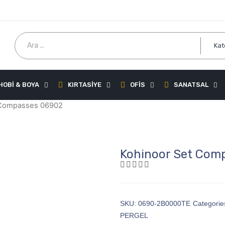
HOBİ & BOYA
KIRTASİYE
OFİS
SANATSAL
 Compasses 06902
Kohinoor Set Com
SKU:
0690-2B0000TE
Categorie
PERGEL