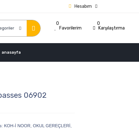
Hesabım
0
0
Favorilerim
Karşılaştırma
anasayfa
passes 06902
s:
KOH-İ NOOR
,
OKUL GEREÇLERİ
,