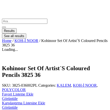
Results
See all results
Home
/
KOH-İ NOOR
/ Kohinoor Set Of Artist´S Coloured Pencils
3825 36
Loading...
Kohinoor Set Of Artist´S Coloured
Pencils 3825 36
SKU:
3825-036002PL
Categories:
KALEM
,
KOH-İ NOOR
,
POLYCOLOR
Favori Listeme Ekle
Görüntüle
Karşılaştırma Listesine Ekle
Görüntüle