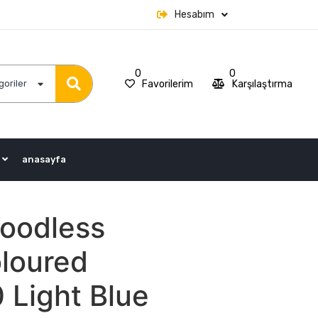
Hesabım
0
0
Favorilerim
Karşılaştırma
goriler
anasayfa
oodless
oloured
 Light Blue