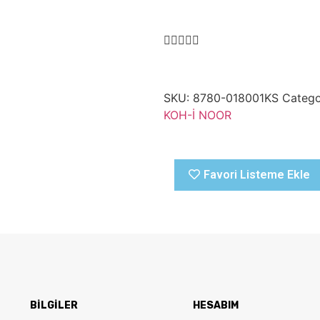
SKU:
8780-018001KS
Catego
KOH-İ NOOR
Favori Listeme Ekle
BİLGİLER
HESABIM