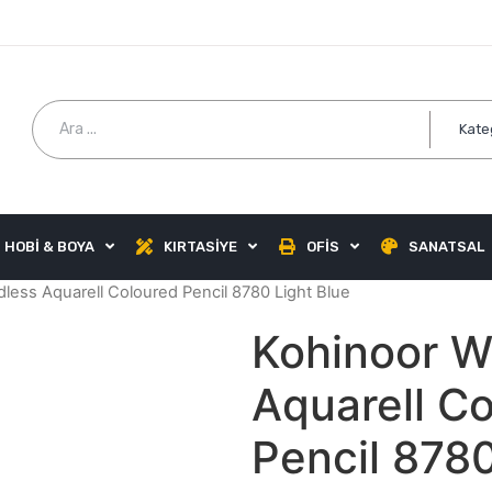
Kate
HOBİ & BOYA
KIRTASİYE
OFİS
SANATSAL
less Aquarell Coloured Pencil 8780 Light Blue
Kohinoor W
Aquarell C
Pencil 8780