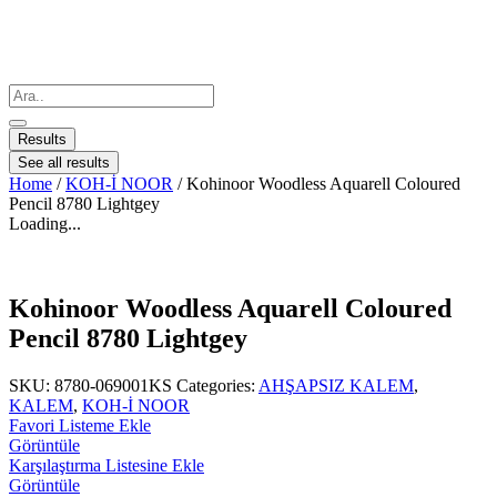
Results
See all results
Home
/
KOH-İ NOOR
/ Kohinoor Woodless Aquarell Coloured
Pencil 8780 Lightgey
Loading...
Kohinoor Woodless Aquarell Coloured
Pencil 8780 Lightgey
SKU:
8780-069001KS
Categories:
AHŞAPSIZ KALEM
,
KALEM
,
KOH-İ NOOR
Favori Listeme Ekle
Görüntüle
Karşılaştırma Listesine Ekle
Görüntüle