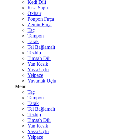
Kedi Dili
Kısa Saplı
Oxhair
Ponpon Fırça
Zemin Fırça
Taç
Tampon
Tarak
Tel Bağlamalı
Tezhip
Timsah Dili
Yan Kesik
Yassı Uçlu
Yelpaze
Yuvarlak Uçlu
Menu
Taç
Tampon
Tarak
Tel Bağlamalı
Tezhip
Timsah Dili
Yan Kesik
Yassı Uçlu
Yelpaze