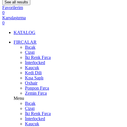
See all results
Favorilerim
0
Karşılaştırma
0
KATALOG
FIRÇALAR
Bıçak
Çizgi
İki Renk Fırça
İnterlocked
Kauçuk
Kedi Dili
Kısa Saplı
Oxhair
Ponpon Fırça
Zemin Fırça
Menu
Bıçak
Çizgi
İki Renk Fırça
İnterlocked
Kauçuk