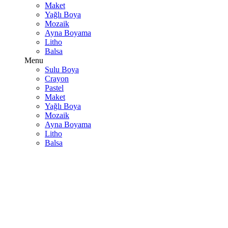
Maket
Yağlı Boya
Mozaik
Ayna Boyama
Litho
Balsa
Menu
Sulu Boya
Crayon
Pastel
Maket
Yağlı Boya
Mozaik
Ayna Boyama
Litho
Balsa