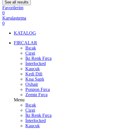
See all results
Favorilerim
0
Karşılaştırma
0
KATALOG
FIRÇALAR
Bıçak
Çizgi
İki Renk Fırça
İnterlocked
Kauçuk
Kedi Dili
Kısa Saplı
Oxhair
Ponpon Fırça
Zemin Fırça
Menu
Bıçak
Çizgi
İki Renk Fırça
İnterlocked
Kauçuk