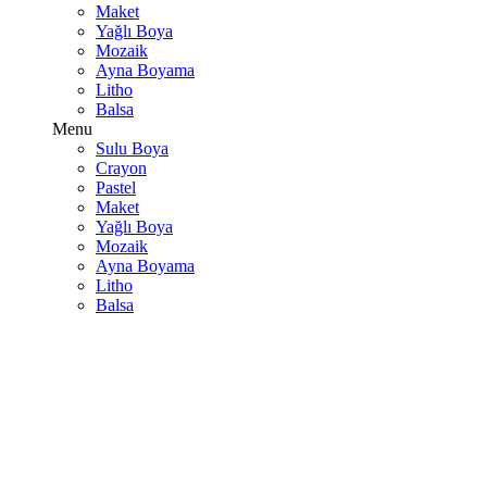
Maket
Yağlı Boya
Mozaik
Ayna Boyama
Litho
Balsa
Menu
Sulu Boya
Crayon
Pastel
Maket
Yağlı Boya
Mozaik
Ayna Boyama
Litho
Balsa