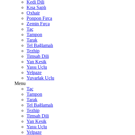
Kedi Dili
Kısa Saplı
Oxhair
Ponpon Fırça
Zemin Fırça
Taç
Tampon
Tarak
Tel Bağlamalı
Tezhip
Timsah Dili
Yan Kesik
Yassı Uçlu
Yelpaze
Yuvarlak Uçlu
Menu
Taç
Tampon
Tarak
Tel Bağlamalı
Tezhip
Timsah Dili
Yan Kesik
Yassı Uçlu
Yelpaze