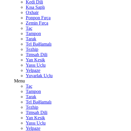
Kedi Dili
Kısa Saplı
Oxhair
Ponpon Fırça
Zemin Fırça
Taç
Tampon
Tarak
Tel Bağlamalı
Tezhip
Timsah Dili
Yan Kesik
Yassı Uçlu
Yelpaze
Yuvarlak Uçlu
Menu
Taç
Tampon
Tarak
Tel Bağlamalı
Tezhip
Timsah Dili
Yan Kesik
Yassı Uçlu
Yelpaze