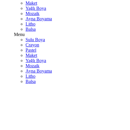
Maket
Yağlı Boya
Mozaik
Ayna Boyama
Litho
Balsa
Menu
Sulu Boya
Crayon
Pastel
Maket
Yağlı Boya
Mozaik
Ayna Boyama
Litho
Balsa