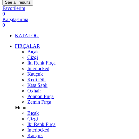
See all results
Favorilerim
0
Karşılaştırma
0
KATALOG
FIRÇALAR
Bıçak
Çizgi
İki Renk Fırça
İnterlocked
Kauçuk
Kedi Dili
Kısa Saplı
Oxhair
Ponpon Fırça
Zemin Fırça
Menu
Bıçak
Çizgi
İki Renk Fırça
İnterlocked
Kauçuk