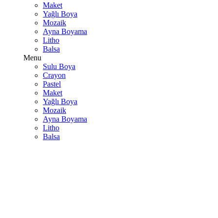
Maket
Yağlı Boya
Mozaik
Ayna Boyama
Litho
Balsa
Menu
Sulu Boya
Crayon
Pastel
Maket
Yağlı Boya
Mozaik
Ayna Boyama
Litho
Balsa