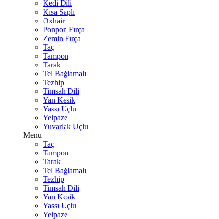
Kedi Dili
Kısa Saplı
Oxhair
Ponpon Fırça
Zemin Fırça
Taç
Tampon
Tarak
Tel Bağlamalı
Tezhip
Timsah Dili
Yan Kesik
Yassı Uçlu
Yelpaze
Yuvarlak Uçlu
Menu
Taç
Tampon
Tarak
Tel Bağlamalı
Tezhip
Timsah Dili
Yan Kesik
Yassı Uçlu
Yelpaze