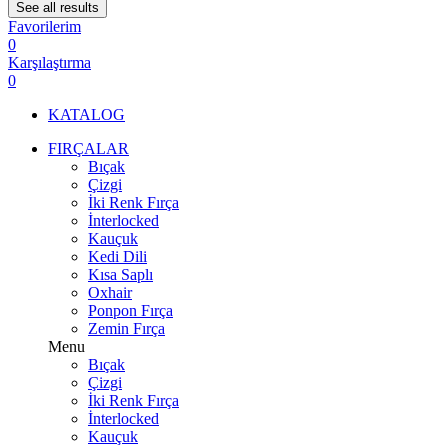
See all results
Favorilerim
0
Karşılaştırma
0
KATALOG
FIRÇALAR
Bıçak
Çizgi
İki Renk Fırça
İnterlocked
Kauçuk
Kedi Dili
Kısa Saplı
Oxhair
Ponpon Fırça
Zemin Fırça
Menu
Bıçak
Çizgi
İki Renk Fırça
İnterlocked
Kauçuk