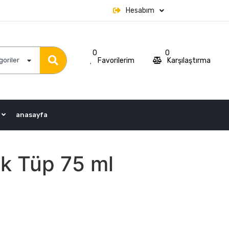
Hesabım
0
0
Favorilerim
Karşılaştırma
goriler
anasayfa
ik Tüp 75 ml