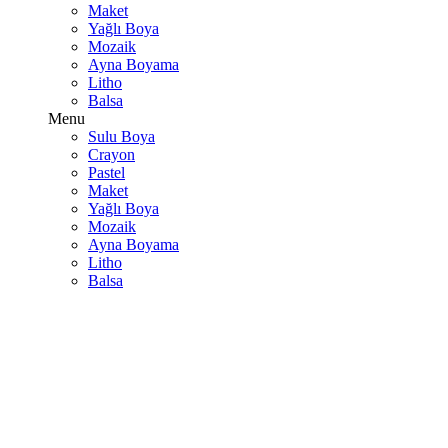
Maket
Yağlı Boya
Mozaik
Ayna Boyama
Litho
Balsa
Menu
Sulu Boya
Crayon
Pastel
Maket
Yağlı Boya
Mozaik
Ayna Boyama
Litho
Balsa