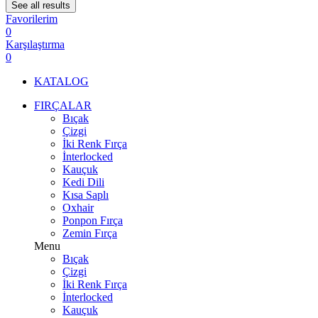
See all results
Favorilerim
0
Karşılaştırma
0
KATALOG
FIRÇALAR
Bıçak
Çizgi
İki Renk Fırça
İnterlocked
Kauçuk
Kedi Dili
Kısa Saplı
Oxhair
Ponpon Fırça
Zemin Fırça
Menu
Bıçak
Çizgi
İki Renk Fırça
İnterlocked
Kauçuk