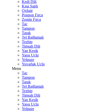
Kedi Dili
Kısa Saplı
Oxhair
Ponpon Fırça
Zemin Fırça
Taç
Tampon
Tarak
Tel Bağlamalı
Tezhip
Timsah Dili
Yan Kesik
Yassı Uçlu
Yelpaze
Yuvarlak Uçlu
Menu
Taç
Tampon
Tarak
Tel Bağlamalı
Tezhip
Timsah Dili
Yan Kesik
Yassı Uçlu
Yelpaze