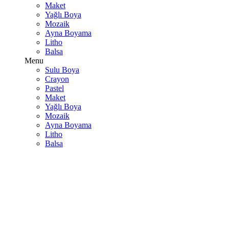
Maket
Yağlı Boya
Mozaik
Ayna Boyama
Litho
Balsa
Menu
Sulu Boya
Crayon
Pastel
Maket
Yağlı Boya
Mozaik
Ayna Boyama
Litho
Balsa