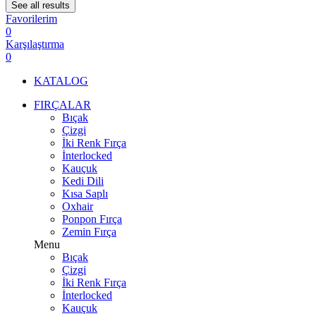
See all results
Favorilerim
0
Karşılaştırma
0
KATALOG
FIRÇALAR
Bıçak
Çizgi
İki Renk Fırça
İnterlocked
Kauçuk
Kedi Dili
Kısa Saplı
Oxhair
Ponpon Fırça
Zemin Fırça
Menu
Bıçak
Çizgi
İki Renk Fırça
İnterlocked
Kauçuk