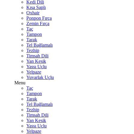
Kedi Dili
Kısa Saplı
Oxhair
Ponpon Fırça
Zemin Fırça
Taç
Tampon
Tarak
Tel Bağlamalı
Tezhip
Timsah Dili
Yan Kesik
Yassı Uçlu
Yelpaze
Yuvarlak Uçlu
Menu
Taç
Tampon
Tarak
Tel Bağlamalı
Tezhip
Timsah Dili
Yan Kesik
Yassı Uçlu
Yelpaze