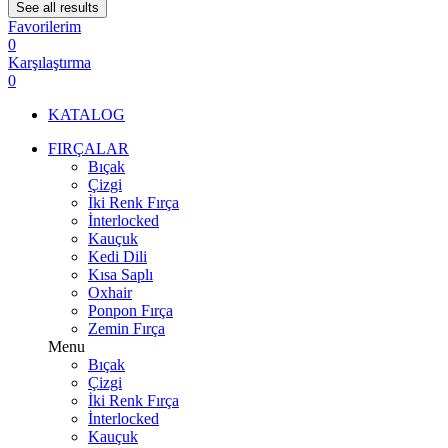
See all results
Favorilerim
0
Karşılaştırma
0
KATALOG
FIRÇALAR
Bıçak
Çizgi
İki Renk Fırça
İnterlocked
Kauçuk
Kedi Dili
Kısa Saplı
Oxhair
Ponpon Fırça
Zemin Fırça
Menu
Bıçak
Çizgi
İki Renk Fırça
İnterlocked
Kauçuk