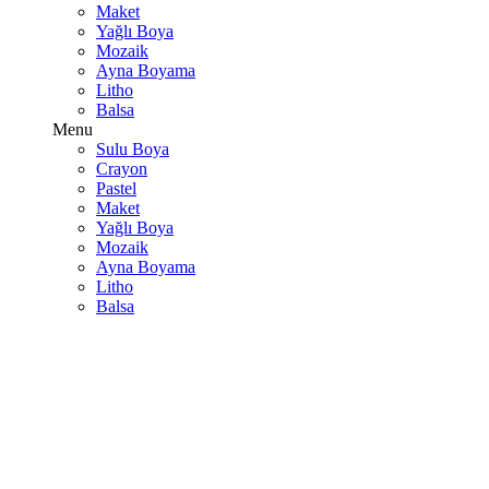
Maket
Yağlı Boya
Mozaik
Ayna Boyama
Litho
Balsa
Menu
Sulu Boya
Crayon
Pastel
Maket
Yağlı Boya
Mozaik
Ayna Boyama
Litho
Balsa