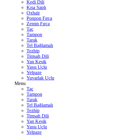
Kedi Dili
Kısa Saplı
Oxhair
Ponpon Fırça
Zemin Fırça
Taç
Tampon
Tarak
Tel Bağlamalı
Tezhip
Timsah Dili
Yan Kesik
Yassı Uçlu
Yelpaze
Yuvarlak Uçlu
Menu
Taç
Tampon
Tarak
Tel Bağlamalı
Tezhip
Timsah Dili
Yan Kesik
Yassı Uçlu
Yelpaze