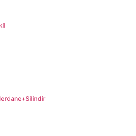
il
erdane+Silindir